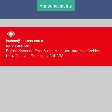
budam@baskent.edu.tr
0312 2466730
Bağlıca Kampüsü Fatih Sultan Mahallesi Üniversite Caddesi
No:42/1 06790 Etimesgut / ANKARA