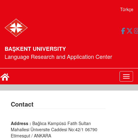
Türkçe
BAŞKENT UNIVERSITY
Language Research and Application Center
Toggl
Contact
Address :
Bağlıca Kampüsü Fatih Sultan
Mahallesi Üniversite Caddesi No:42/1 06790
Etimesgut / ANKARA